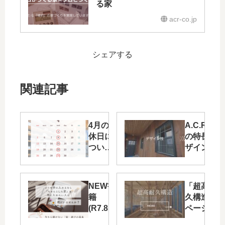
る家
acr-co.jp
シェアする
関連記事
4月の定
A.C.Regal
休日に
の特長 デ
ついて
ザイン性(
(R8.4.2)
壁素材塗り
壁)更新し
した
NEW書
「超高耐
籍
久構造」
(R7.8.7)
ページ追
加しまし